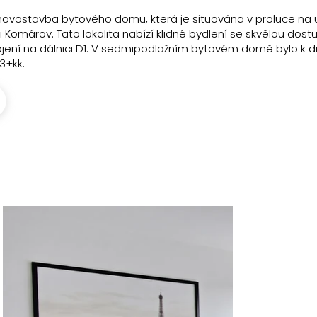
ovostavba bytového domu, která je situována v proluce na ul
Komárov. Tato lokalita nabízí klidné bydlení se skvělou dost
ojení na dálnici D1. V sedmipodlažním bytovém domě bylo k dis
3+kk.