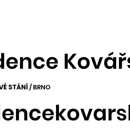
idence Kovář
VÉ STÁNÍ
/ BRNO
dencekovars