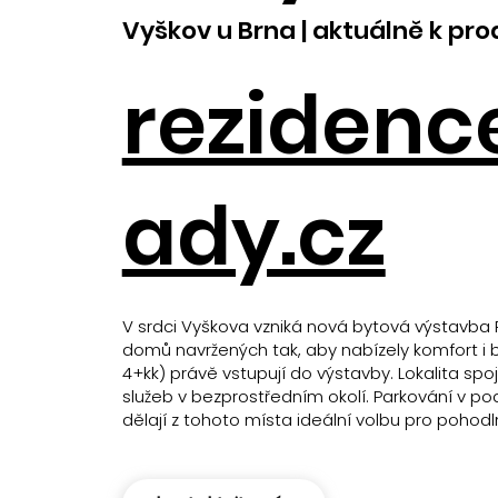
Vyškov u Brna | aktuálně k pro
reziden
ady.cz
V srdci Vyškova vzniká nová bytová výstavb
domů navržených tak, aby nabízely komfort i bl
4+kk) právě vstupují do výstavby. Lokalita sp
služeb v bezprostředním okolí. Parkování v p
dělají z tohoto místa ideální volbu pro pohodln