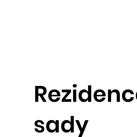
Reziden
sady